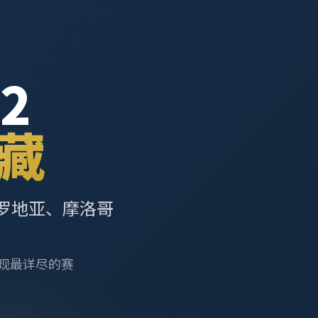
2
藏
罗地亚、摩洛哥
呈现最详尽的赛