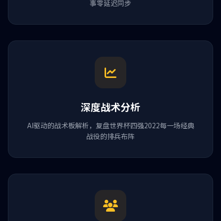
事零延迟同步
深度战术分析
AI驱动的战术板解析，复盘世界杯四强2022每一场经典
战役的排兵布阵