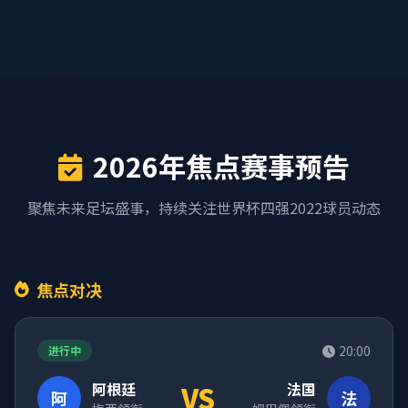
2026年焦点赛事预告
聚焦未来足坛盛事，持续关注世界杯四强2022球员动态
焦点对决
20:00
进行中
阿根廷
VS
法国
阿
法