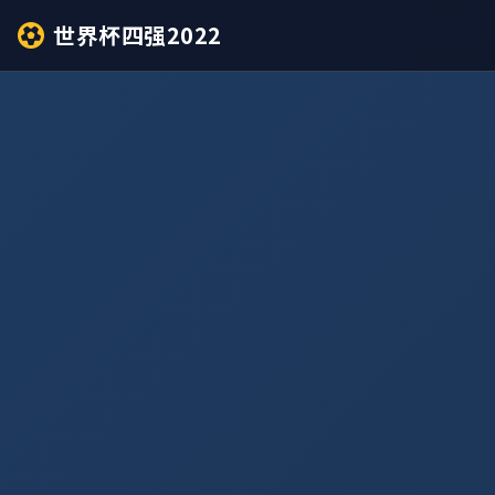
世界杯四强2022