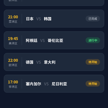
21:00
日本
VS
韩国
已完成
亚洲区
19:45
阿根廷
VS
哥伦比亚
进行中
美洲区
22:00
德国
VS
意大利
待开始
欧洲区
17:00
塞内加尔
VS
尼日利亚
待开始
非洲区