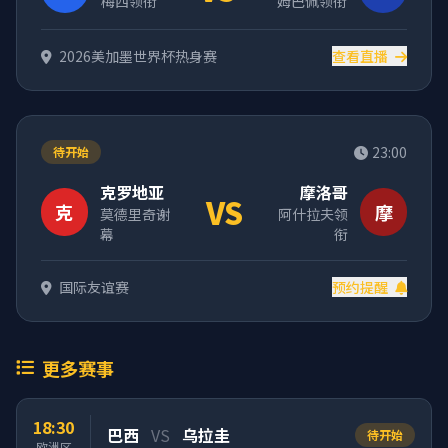
梅西领衔
姆巴佩领衔
2026美加墨世界杯热身赛
查看直播
23:00
待开始
克罗地亚
摩洛哥
VS
克
摩
莫德里奇谢
阿什拉夫领
幕
衔
国际友谊赛
预约提醒
更多赛事
18:30
巴西
VS
乌拉圭
待开始
欧洲区