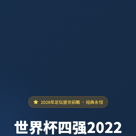
2026年足坛盛世前瞻 · 经典永恒
世界杯四强2022