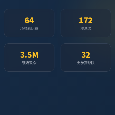
64
172
场精彩比赛
粒进球
3.5M
32
现场观众
支参赛球队