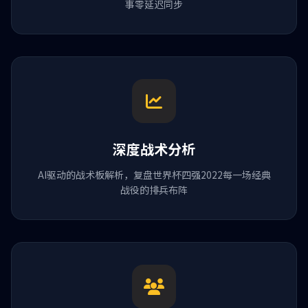
事零延迟同步
深度战术分析
AI驱动的战术板解析，复盘世界杯四强2022每一场经典
战役的排兵布阵