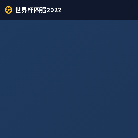
世界杯四强2022