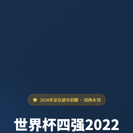
2026年足坛盛世前瞻 · 经典永恒
世界杯四强2022