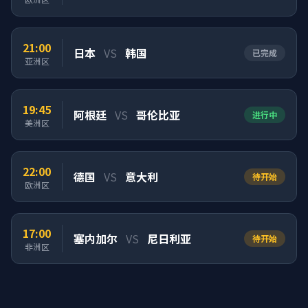
21:00
日本
VS
韩国
已完成
亚洲区
19:45
阿根廷
VS
哥伦比亚
进行中
美洲区
22:00
德国
VS
意大利
待开始
欧洲区
17:00
塞内加尔
VS
尼日利亚
待开始
非洲区