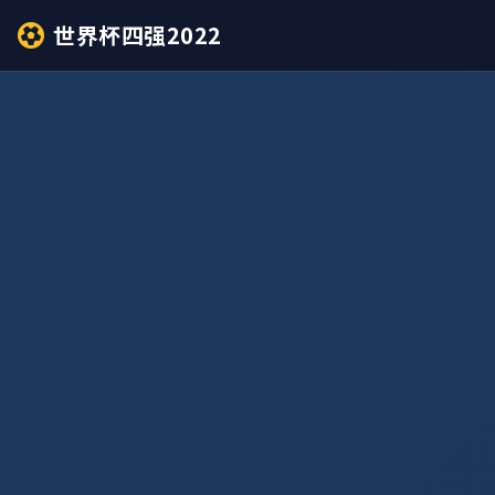
世界杯四强2022