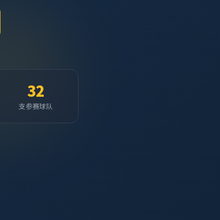
32
支参赛球队