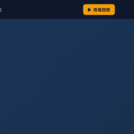
们
观看回放