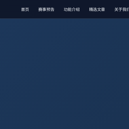
首页
赛事预告
功能介绍
精选文章
关于我