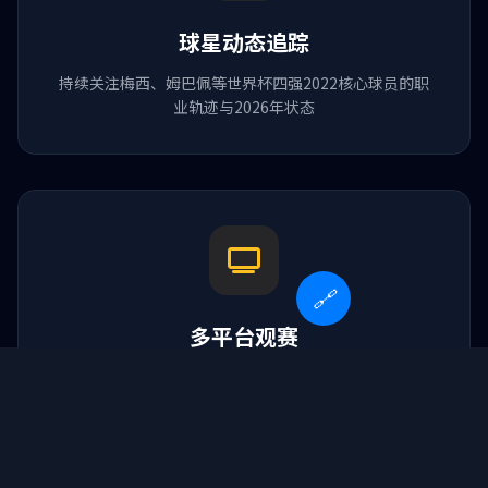
球星动态追踪
持续关注梅西、姆巴佩等世界杯四强2022核心球员的职
业轨迹与2026年状态
🔗
球队简历
多平台观赛
马刺 vs 骑士
著名篮球队
支持手机、平板、电脑多端同步，2026年美加墨世界杯
全程高清直播
天津足球队
中国女子垒球队
乌迪内斯vs国际米兰