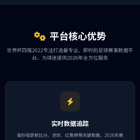
平台核心优势
世界杯四强2022专注打造最专业、即时的足球赛事数据平
台，为球迷提供2026年全方位服务
实时数据追踪
毫秒级更新比分、进球、红黄牌等关键数据，2026年赛