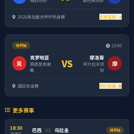
梅西领衔
姆巴佩领衔
2026美加墨世界杯热身赛
查看直播
23:00
待开始
克罗地亚
摩洛哥
VS
克
摩
莫德里奇谢
阿什拉夫领
幕
衔
国际友谊赛
预约提醒
更多赛事
18:30
巴西
VS
乌拉圭
待开始
欧洲区