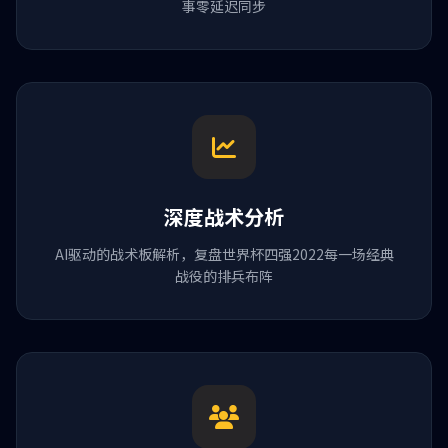
事零延迟同步
深度战术分析
AI驱动的战术板解析，复盘世界杯四强2022每一场经典
战役的排兵布阵