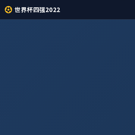
世界杯四强2022