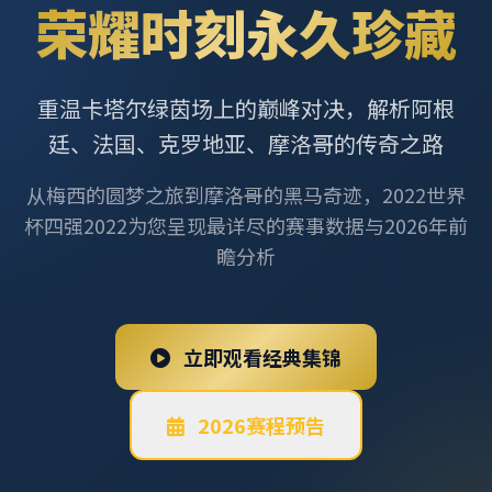
荣耀时刻永久珍藏
重温卡塔尔绿茵场上的巅峰对决，解析阿根
廷、法国、克罗地亚、摩洛哥的传奇之路
从梅西的圆梦之旅到摩洛哥的黑马奇迹，2022世界
杯四强2022为您呈现最详尽的赛事数据与2026年前
瞻分析
立即观看经典集锦
2026赛程预告