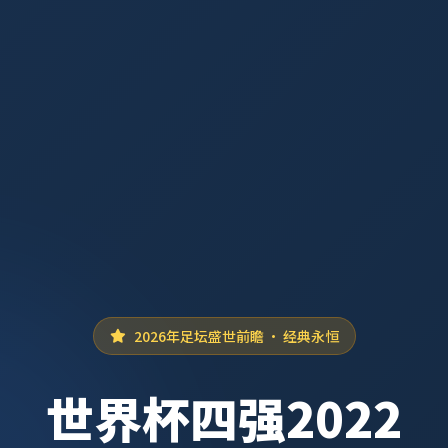
2026年足坛盛世前瞻 · 经典永恒
世界杯四强2022