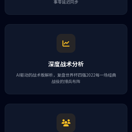
事零延迟同步
深度战术分析
AI驱动的战术板解析，复盘世界杯四强2022每一场经典
战役的排兵布阵