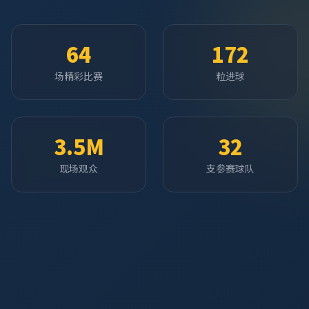
64
172
场精彩比赛
粒进球
3.5M
32
现场观众
支参赛球队