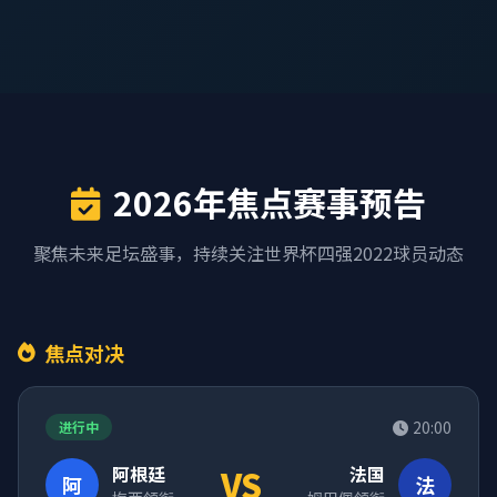
2026年焦点赛事预告
聚焦未来足坛盛事，持续关注世界杯四强2022球员动态
焦点对决
20:00
进行中
阿根廷
VS
法国
阿
法