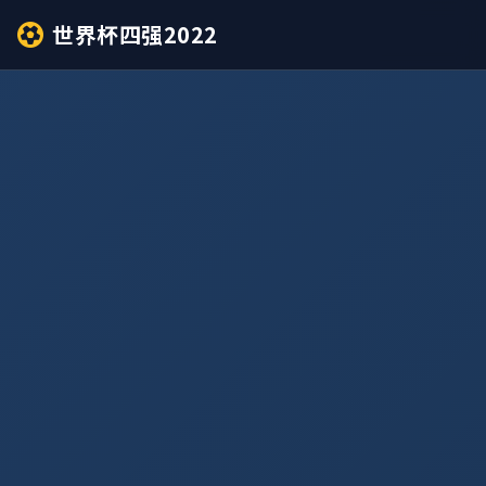
世界杯四强2022