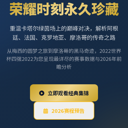
荣耀时刻永久珍藏
重温卡塔尔绿茵场上的巅峰对决，解析阿根
廷、法国、克罗地亚、摩洛哥的传奇之路
从梅西的圆梦之旅到摩洛哥的黑马奇迹，2022世界
杯四强2022为您呈现最详尽的赛事数据与2026年前
瞻分析
立即观看经典集锦
2026赛程预告