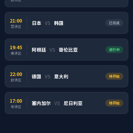
21:00
日本
VS
韩国
已完成
亚洲区
19:45
阿根廷
VS
哥伦比亚
进行中
美洲区
22:00
德国
VS
意大利
待开始
欧洲区
17:00
塞内加尔
VS
尼日利亚
待开始
非洲区