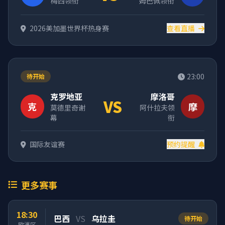
梅西领衔
姆巴佩领衔
2026美加墨世界杯热身赛
查看直播
23:00
待开始
克罗地亚
摩洛哥
VS
克
摩
莫德里奇谢
阿什拉夫领
幕
衔
国际友谊赛
预约提醒
更多赛事
18:30
巴西
VS
乌拉圭
待开始
欧洲区