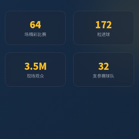
64
172
场精彩比赛
粒进球
3.5M
32
现场观众
支参赛球队