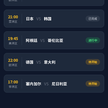
21:00
日本
VS
韩国
已完成
亚洲区
19:45
阿根廷
VS
哥伦比亚
进行中
美洲区
22:00
德国
VS
意大利
待开始
欧洲区
17:00
塞内加尔
VS
尼日利亚
待开始
非洲区