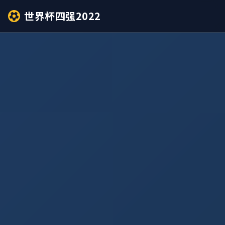
世界杯四强2022