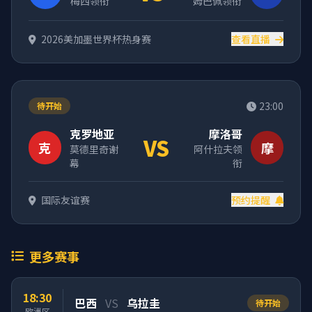
梅西领衔
姆巴佩领衔
2026美加墨世界杯热身赛
查看直播
23:00
待开始
克罗地亚
摩洛哥
VS
克
摩
莫德里奇谢
阿什拉夫领
幕
衔
国际友谊赛
预约提醒
更多赛事
18:30
巴西
VS
乌拉圭
待开始
欧洲区