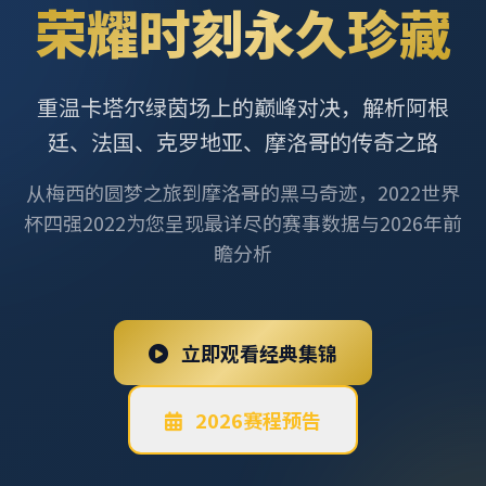
荣耀时刻永久珍藏
重温卡塔尔绿茵场上的巅峰对决，解析阿根
廷、法国、克罗地亚、摩洛哥的传奇之路
从梅西的圆梦之旅到摩洛哥的黑马奇迹，2022世界
杯四强2022为您呈现最详尽的赛事数据与2026年前
瞻分析
立即观看经典集锦
2026赛程预告