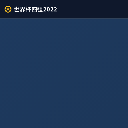
世界杯四强2022