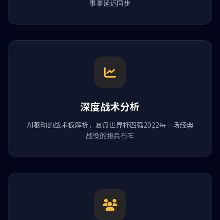
事零延迟同步
深度战术分析
AI驱动的战术板解析，复盘世界杯四强2022每一场经典
战役的排兵布阵