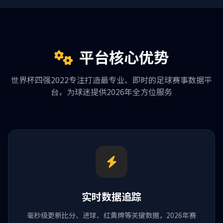
平台核心优势
世界杯四强2022专注打造最专业、即时的足球赛事数据平
台，为球迷提供2026年全方位服务
实时数据追踪
毫秒级更新比分、进球、红黄牌等关键数据，2026年赛