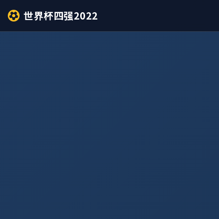
世界杯四强2022