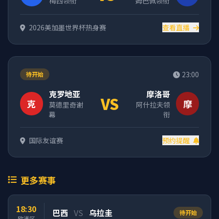
梅西领衔
姆巴佩领衔
2026美加墨世界杯热身赛
查看直播
23:00
待开始
克罗地亚
摩洛哥
VS
克
摩
莫德里奇谢
阿什拉夫领
幕
衔
国际友谊赛
预约提醒
更多赛事
18:30
巴西
VS
乌拉圭
待开始
欧洲区