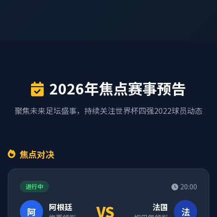
2026年焦点赛事预告
聚焦未来足坛盛事，持续关注世界杯四强2022球员动态
焦点对决
20:00
进行中
阿根廷
VS
法国
阿
法