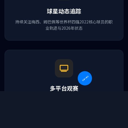
球星动态追踪
持续关注梅西、姆巴佩等世界杯四强2022核心球员的职
业轨迹与2026年状态
🔗
球队简历
多平台观赛
马刺 vs 骑士
著名篮球队
支持手机、平板、电脑多端同步，2026年美加墨世界杯
全程高清直播
天津足球队
中国女子垒球队
乌迪内斯vs国际米兰