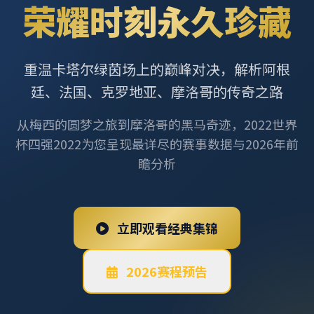
荣耀时刻永久珍藏
重温卡塔尔绿茵场上的巅峰对决，解析阿根
廷、法国、克罗地亚、摩洛哥的传奇之路
从梅西的圆梦之旅到摩洛哥的黑马奇迹，2022世界
杯四强2022为您呈现最详尽的赛事数据与2026年前
瞻分析
立即观看经典集锦
2026赛程预告