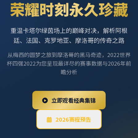
荣耀时刻永久珍藏
重温卡塔尔绿茵场上的巅峰对决，解析阿根
廷、法国、克罗地亚、摩洛哥的传奇之路
从梅西的圆梦之旅到摩洛哥的黑马奇迹，2022世界
杯四强2022为您呈现最详尽的赛事数据与2026年前
瞻分析
立即观看经典集锦
2026赛程预告