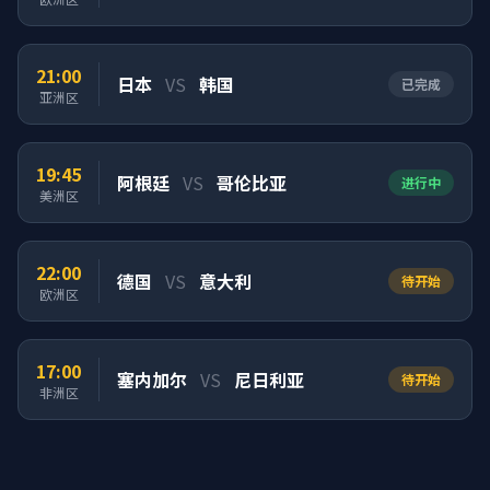
21:00
日本
VS
韩国
已完成
亚洲区
19:45
阿根廷
VS
哥伦比亚
进行中
美洲区
22:00
德国
VS
意大利
待开始
欧洲区
17:00
塞内加尔
VS
尼日利亚
待开始
非洲区