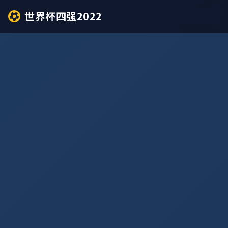
世界杯四强2022