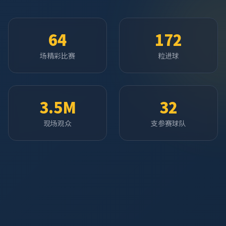
64
172
场精彩比赛
粒进球
3.5M
32
现场观众
支参赛球队