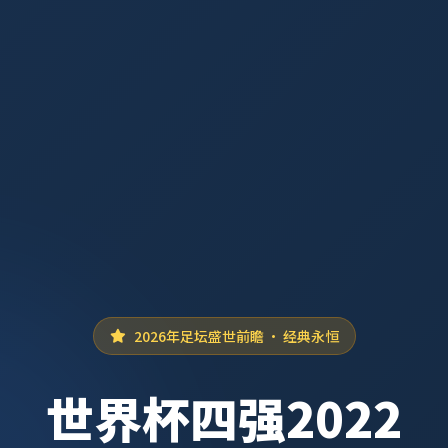
2026年足坛盛世前瞻 · 经典永恒
世界杯四强2022