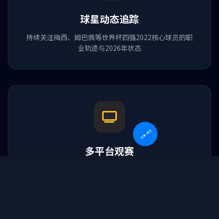
球星动态追踪
持续关注梅西、姆巴佩等世界杯四强2022核心球员的职
业轨迹与2026年状态
🔗
球队简历
多平台观赛
马刺 vs 骑士
著名篮球队
支持手机、平板、电脑多端同步，2026年美加墨世界杯
全程高清直播
天津足球队
中国女子垒球队
乌迪内斯vs国际米兰