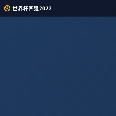
世界杯四强2022