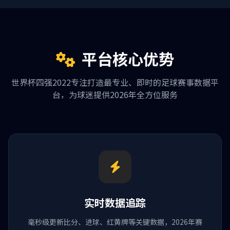
平台核心优势
世界杯四强2022专注打造最专业、即时的足球赛事数据平
台，为球迷提供2026年全方位服务
实时数据追踪
毫秒级更新比分、进球、红黄牌等关键数据，2026年赛