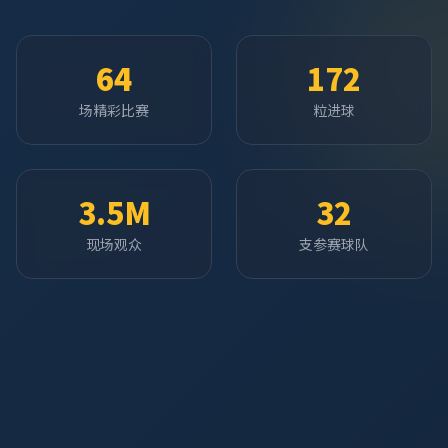
64
172
场精彩比赛
粒进球
3.5M
32
现场观众
支参赛球队