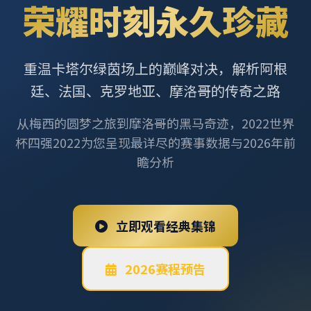
荣耀时刻永久珍藏
重温卡塔尔绿茵场上的巅峰对决，解析阿根
廷、法国、克罗地亚、摩洛哥的传奇之路
从梅西的圆梦之旅到摩洛哥的黑马奇迹，2022世界
杯四强2022为您呈现最详尽的赛事数据与2026年前
瞻分析
立即观看经典集锦
2026赛程预告