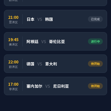
21:00
日本
VS
韩国
已完成
亚洲区
19:45
阿根廷
VS
哥伦比亚
进行中
美洲区
22:00
德国
VS
意大利
待开始
欧洲区
17:00
塞内加尔
VS
尼日利亚
待开始
非洲区