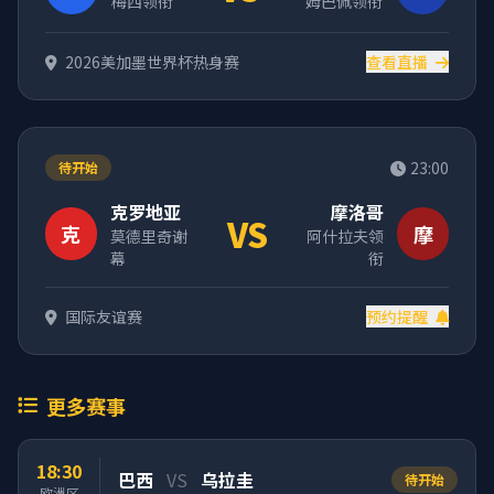
梅西领衔
姆巴佩领衔
2026美加墨世界杯热身赛
查看直播
23:00
待开始
克罗地亚
摩洛哥
VS
克
摩
莫德里奇谢
阿什拉夫领
幕
衔
国际友谊赛
预约提醒
更多赛事
18:30
巴西
VS
乌拉圭
待开始
欧洲区