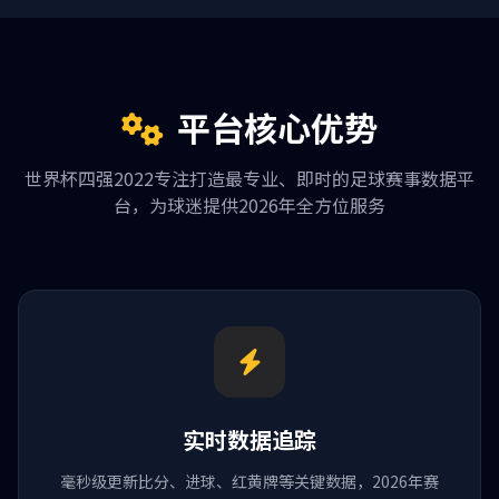
平台核心优势
世界杯四强2022专注打造最专业、即时的足球赛事数据平
台，为球迷提供2026年全方位服务
实时数据追踪
毫秒级更新比分、进球、红黄牌等关键数据，2026年赛