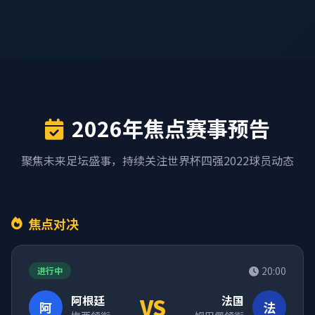
2026年焦点赛事预告
聚焦未来足坛盛事，持续关注世界杯四强2022球员动态
焦点对决
20:00
进行中
阿根廷
VS
法国
阿
法