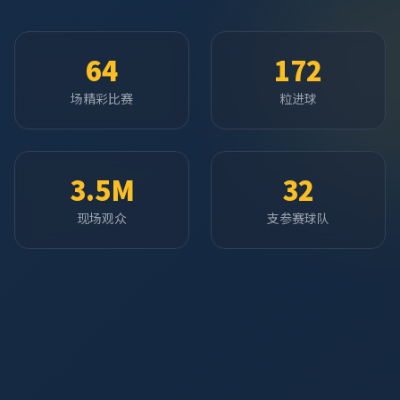
64
172
场精彩比赛
粒进球
3.5M
32
现场观众
支参赛球队