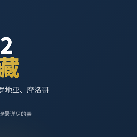
2
藏
罗地亚、摩洛哥
呈现最详尽的赛