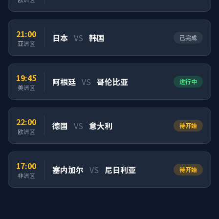
21:00
日本
VS
韩国
已完成
亚洲区
19:45
阿根廷
VS
哥伦比亚
进行中
美洲区
22:00
德国
VS
意大利
待开始
欧洲区
17:00
塞内加尔
VS
尼日利亚
待开始
非洲区