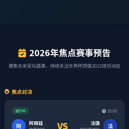
2026年焦点赛事预告
聚焦未来足坛盛事，持续关注世界杯四强2022球员动态
焦点对决
20:00
进行中
阿根廷
VS
法国
阿
法