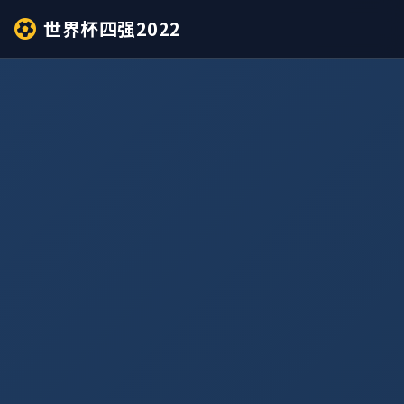
世界杯四强2022