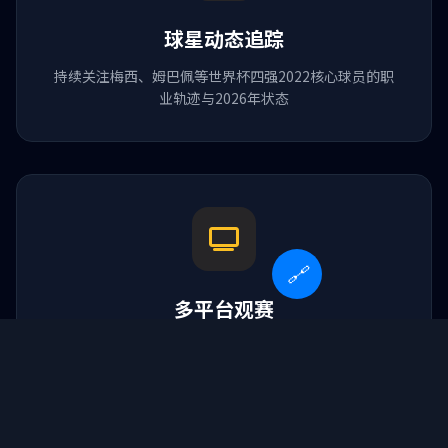
球星动态追踪
持续关注梅西、姆巴佩等世界杯四强2022核心球员的职
业轨迹与2026年状态
🔗
球队简历
多平台观赛
马刺 vs 骑士
著名篮球队
支持手机、平板、电脑多端同步，2026年美加墨世界杯
全程高清直播
天津足球队
中国女子垒球队
乌迪内斯vs国际米兰