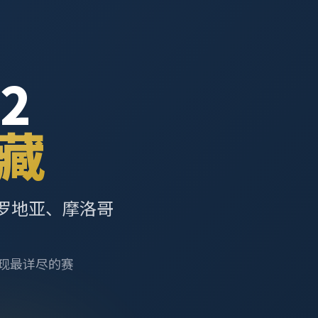
2
藏
罗地亚、摩洛哥
呈现最详尽的赛