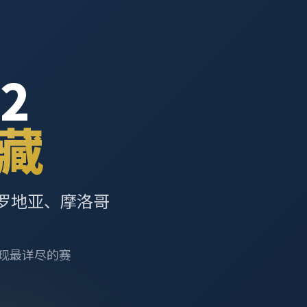
2
藏
罗地亚、摩洛哥
呈现最详尽的赛