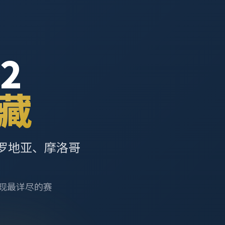
2
藏
罗地亚、摩洛哥
呈现最详尽的赛