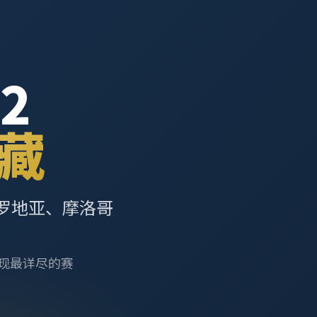
2
藏
罗地亚、摩洛哥
呈现最详尽的赛