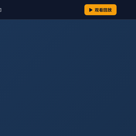
们
观看回放