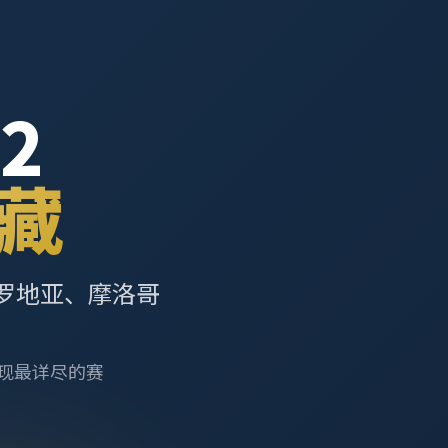
2
藏
罗地亚、摩洛哥
呈现最详尽的赛