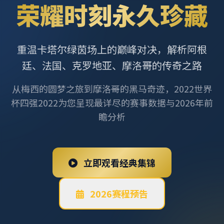
荣耀时刻永久珍藏
重温卡塔尔绿茵场上的巅峰对决，解析阿根
廷、法国、克罗地亚、摩洛哥的传奇之路
从梅西的圆梦之旅到摩洛哥的黑马奇迹，2022世界
杯四强2022为您呈现最详尽的赛事数据与2026年前
瞻分析
立即观看经典集锦
2026赛程预告