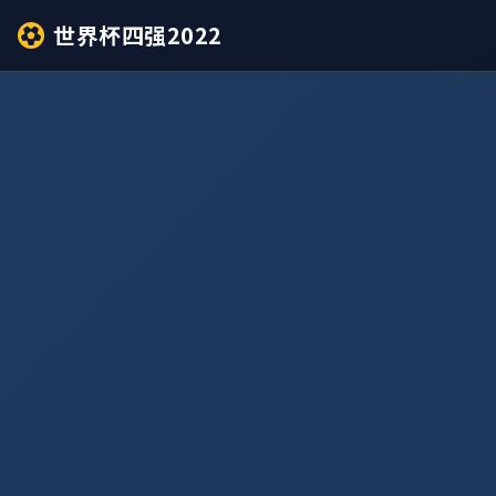
世界杯四强2022