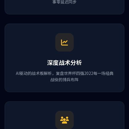
事零延迟同步
深度战术分析
AI驱动的战术板解析，复盘世界杯四强2022每一场经典
战役的排兵布阵