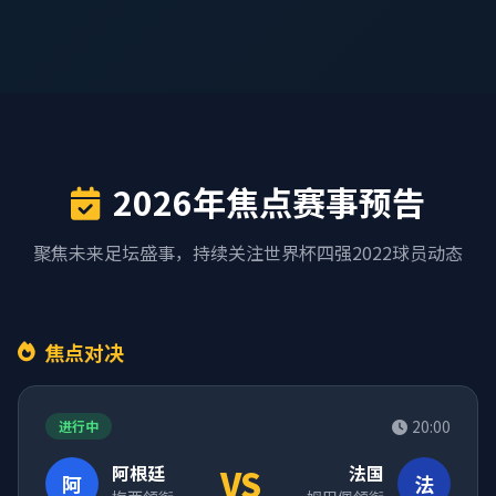
2026年焦点赛事预告
聚焦未来足坛盛事，持续关注世界杯四强2022球员动态
焦点对决
20:00
进行中
阿根廷
VS
法国
阿
法