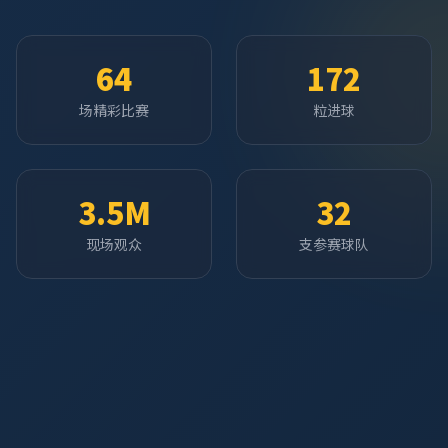
64
172
场精彩比赛
粒进球
3.5M
32
现场观众
支参赛球队