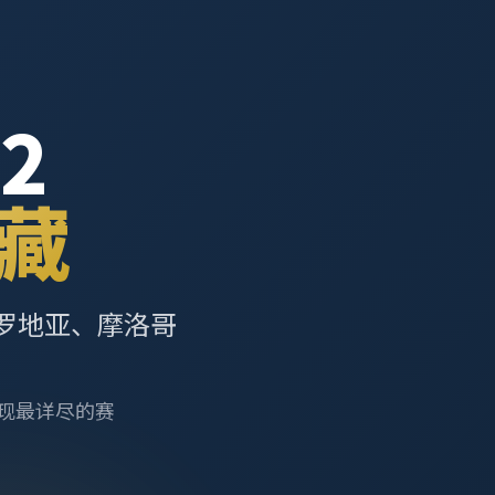
2
藏
罗地亚、摩洛哥
呈现最详尽的赛