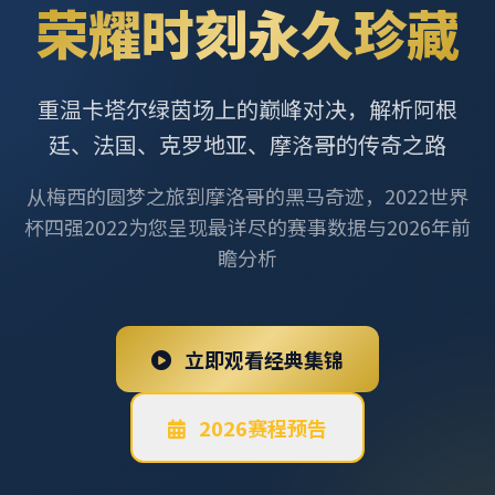
荣耀时刻永久珍藏
重温卡塔尔绿茵场上的巅峰对决，解析阿根
廷、法国、克罗地亚、摩洛哥的传奇之路
从梅西的圆梦之旅到摩洛哥的黑马奇迹，2022世界
杯四强2022为您呈现最详尽的赛事数据与2026年前
瞻分析
立即观看经典集锦
2026赛程预告