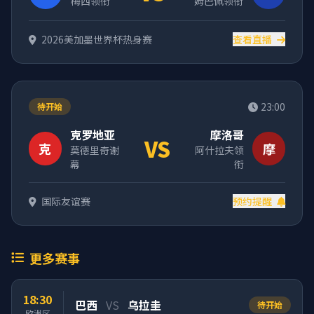
梅西领衔
姆巴佩领衔
2026美加墨世界杯热身赛
查看直播
23:00
待开始
克罗地亚
摩洛哥
VS
克
摩
莫德里奇谢
阿什拉夫领
幕
衔
国际友谊赛
预约提醒
更多赛事
18:30
巴西
VS
乌拉圭
待开始
欧洲区