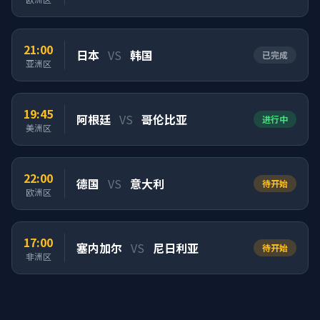
21:00
日本
VS
韩国
已完成
亚洲区
19:45
阿根廷
VS
哥伦比亚
进行中
美洲区
22:00
德国
VS
意大利
待开始
欧洲区
17:00
塞内加尔
VS
尼日利亚
待开始
非洲区