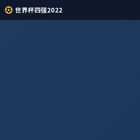
世界杯四强2022