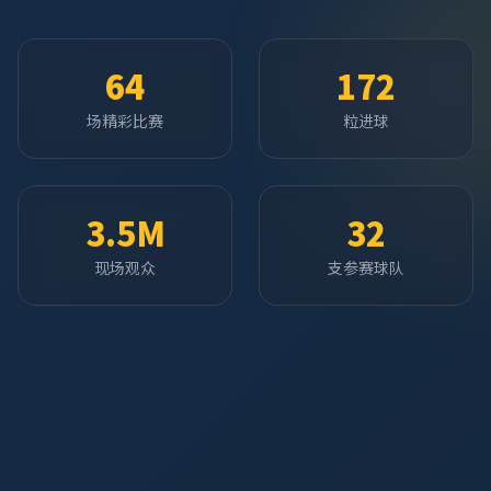
64
172
场精彩比赛
粒进球
3.5M
32
现场观众
支参赛球队