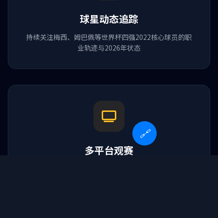
球星动态追踪
持续关注梅西、姆巴佩等世界杯四强2022核心球员的职
业轨迹与2026年状态
🔗
球队简历
多平台观赛
马刺 vs 骑士
著名篮球队
支持手机、平板、电脑多端同步，2026年美加墨世界杯
全程高清直播
天津足球队
中国女子垒球队
乌迪内斯vs国际米兰