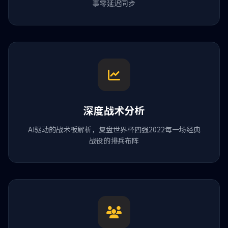
事零延迟同步
深度战术分析
AI驱动的战术板解析，复盘世界杯四强2022每一场经典
战役的排兵布阵