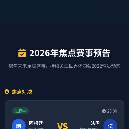
2026年焦点赛事预告
聚焦未来足坛盛事，持续关注世界杯四强2022球员动态
焦点对决
20:00
进行中
阿根廷
VS
法国
阿
法