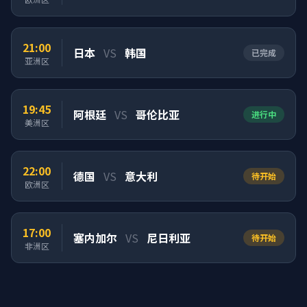
21:00
日本
VS
韩国
已完成
亚洲区
19:45
阿根廷
VS
哥伦比亚
进行中
美洲区
22:00
德国
VS
意大利
待开始
欧洲区
17:00
塞内加尔
VS
尼日利亚
待开始
非洲区