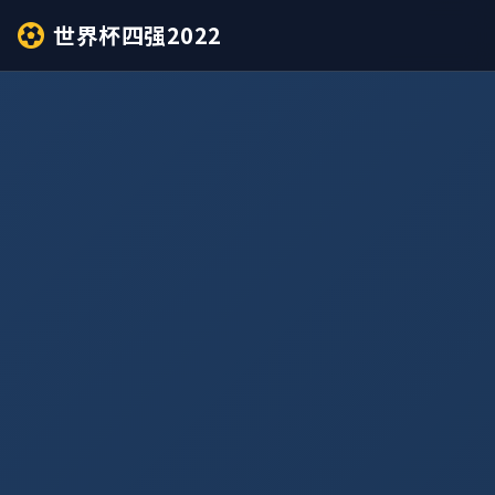
世界杯四强2022