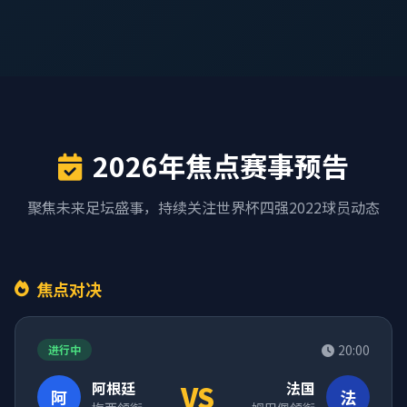
2026年焦点赛事预告
聚焦未来足坛盛事，持续关注世界杯四强2022球员动态
焦点对决
20:00
进行中
阿根廷
VS
法国
阿
法