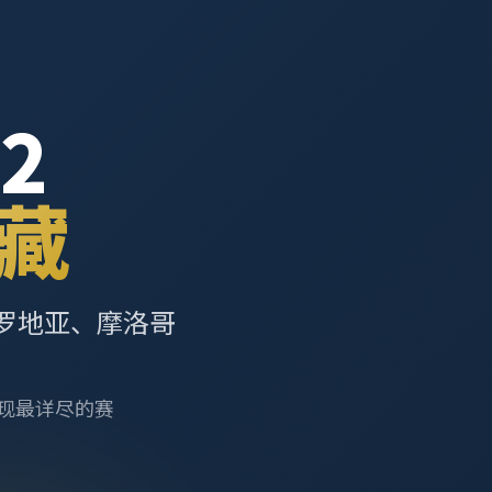
2
藏
罗地亚、摩洛哥
呈现最详尽的赛