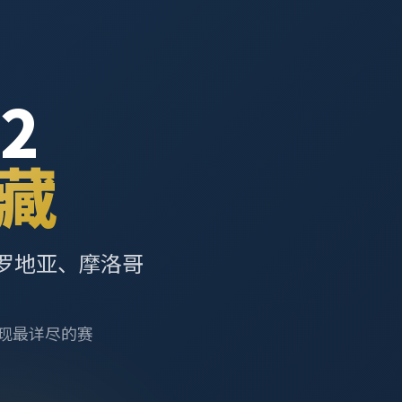
2
藏
罗地亚、摩洛哥
呈现最详尽的赛