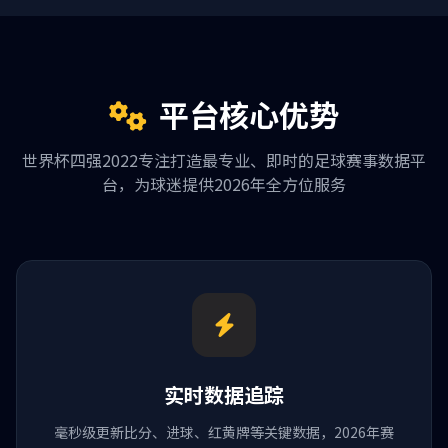
平台核心优势
世界杯四强2022专注打造最专业、即时的足球赛事数据平
台，为球迷提供2026年全方位服务
实时数据追踪
毫秒级更新比分、进球、红黄牌等关键数据，2026年赛