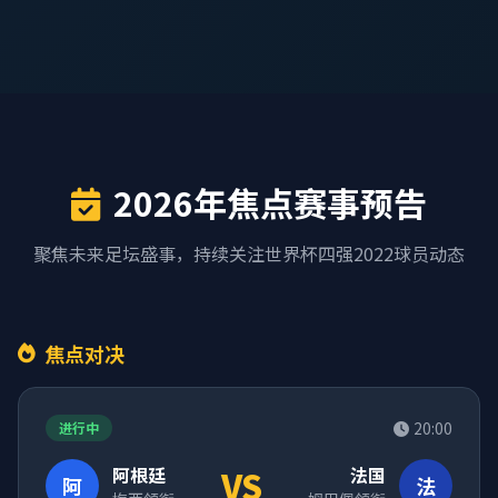
2026年焦点赛事预告
聚焦未来足坛盛事，持续关注世界杯四强2022球员动态
焦点对决
20:00
进行中
阿根廷
VS
法国
阿
法