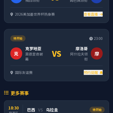
梅西领衔
姆巴佩领衔
2026美加墨世界杯热身赛
查看直播
23:00
待开始
克罗地亚
摩洛哥
VS
克
摩
莫德里奇谢
阿什拉夫领
幕
衔
国际友谊赛
预约提醒
更多赛事
18:30
巴西
VS
乌拉圭
待开始
欧洲区