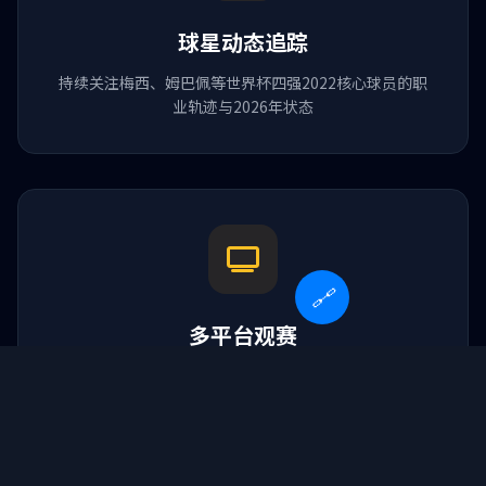
球星动态追踪
持续关注梅西、姆巴佩等世界杯四强2022核心球员的职
业轨迹与2026年状态
🔗
球队简历
多平台观赛
马刺 vs 骑士
著名篮球队
支持手机、平板、电脑多端同步，2026年美加墨世界杯
全程高清直播
天津足球队
中国女子垒球队
乌迪内斯vs国际米兰