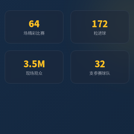
64
172
场精彩比赛
粒进球
3.5M
32
现场观众
支参赛球队