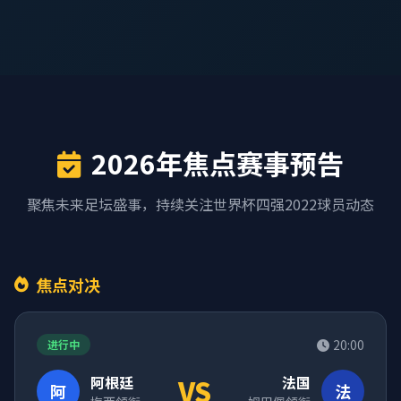
2026年焦点赛事预告
聚焦未来足坛盛事，持续关注世界杯四强2022球员动态
焦点对决
20:00
进行中
阿根廷
VS
法国
阿
法