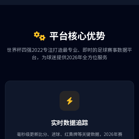
平台核心优势
世界杯四强2022专注打造最专业、即时的足球赛事数据平
台，为球迷提供2026年全方位服务
实时数据追踪
毫秒级更新比分、进球、红黄牌等关键数据，2026年赛