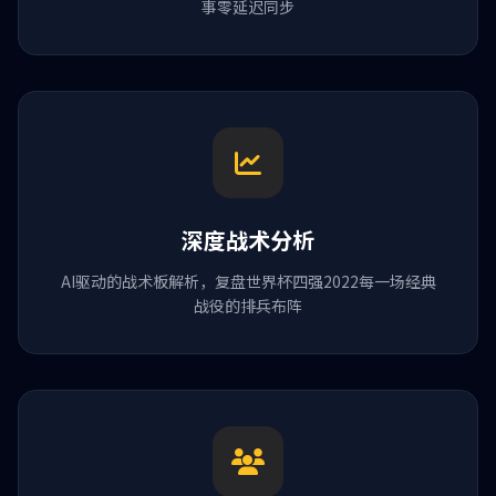
事零延迟同步
深度战术分析
AI驱动的战术板解析，复盘世界杯四强2022每一场经典
战役的排兵布阵