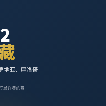
2
藏
罗地亚、摩洛哥
呈现最详尽的赛