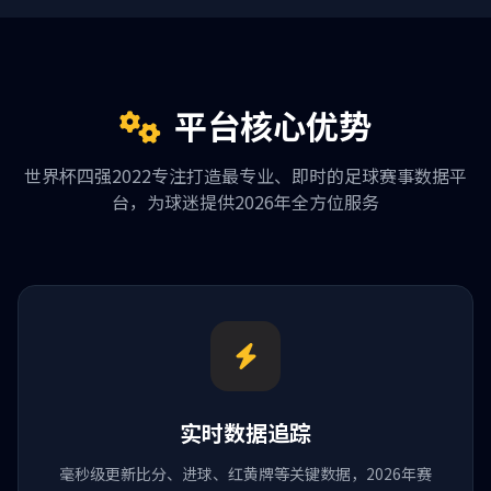
平台核心优势
世界杯四强2022专注打造最专业、即时的足球赛事数据平
台，为球迷提供2026年全方位服务
实时数据追踪
毫秒级更新比分、进球、红黄牌等关键数据，2026年赛