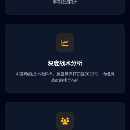
事零延迟同步
深度战术分析
AI驱动的战术板解析，复盘世界杯四强2022每一场经典
战役的排兵布阵