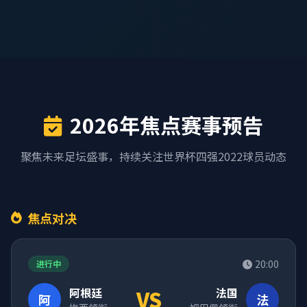
2026年焦点赛事预告
聚焦未来足坛盛事，持续关注世界杯四强2022球员动态
焦点对决
20:00
进行中
阿根廷
VS
法国
阿
法