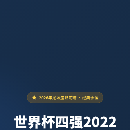
2026年足坛盛世前瞻 · 经典永恒
世界杯四强2022