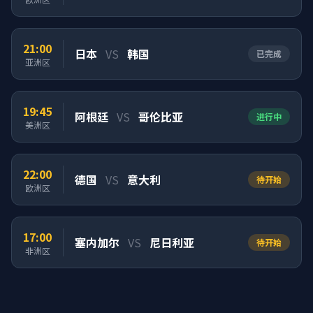
21:00
日本
VS
韩国
已完成
亚洲区
19:45
阿根廷
VS
哥伦比亚
进行中
美洲区
22:00
德国
VS
意大利
待开始
欧洲区
17:00
塞内加尔
VS
尼日利亚
待开始
非洲区