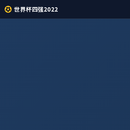
世界杯四强2022