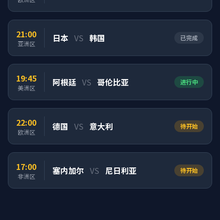
21:00
日本
VS
韩国
已完成
亚洲区
19:45
阿根廷
VS
哥伦比亚
进行中
美洲区
22:00
德国
VS
意大利
待开始
欧洲区
17:00
塞内加尔
VS
尼日利亚
待开始
非洲区