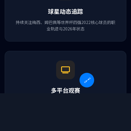
球星动态追踪
持续关注梅西、姆巴佩等世界杯四强2022核心球员的职
业轨迹与2026年状态
🔗
球队简历
多平台观赛
马刺 vs 骑士
著名篮球队
支持手机、平板、电脑多端同步，2026年美加墨世界杯
全程高清直播
天津足球队
中国女子垒球队
乌迪内斯vs国际米兰