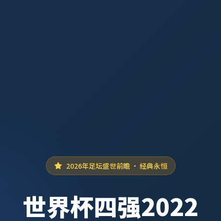
2026年足坛盛世前瞻 · 经典永恒
世界杯四强2022