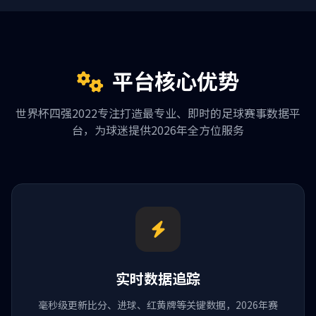
平台核心优势
世界杯四强2022专注打造最专业、即时的足球赛事数据平
台，为球迷提供2026年全方位服务
实时数据追踪
毫秒级更新比分、进球、红黄牌等关键数据，2026年赛