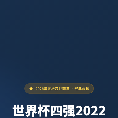
2026年足坛盛世前瞻 · 经典永恒
世界杯四强2022