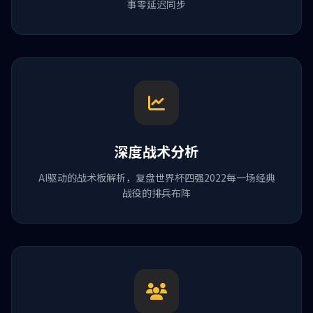
事零延迟同步
深度战术分析
AI驱动的战术板解析，复盘世界杯四强2022每一场经典
战役的排兵布阵