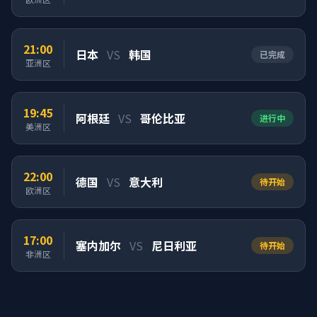
21:00
日本
VS
韩国
已完成
亚洲区
19:45
阿根廷
VS
哥伦比亚
进行中
美洲区
22:00
德国
VS
意大利
待开始
欧洲区
17:00
塞内加尔
VS
尼日利亚
待开始
非洲区