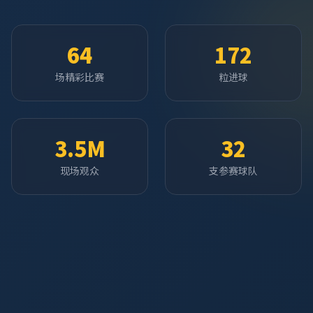
64
172
场精彩比赛
粒进球
3.5M
32
现场观众
支参赛球队