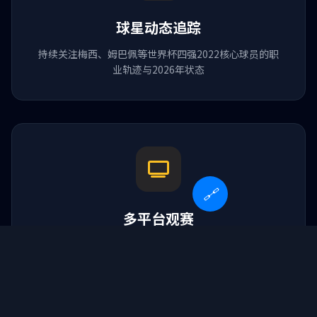
球星动态追踪
持续关注梅西、姆巴佩等世界杯四强2022核心球员的职
业轨迹与2026年状态
🔗
球队简历
多平台观赛
马刺 vs 骑士
著名篮球队
支持手机、平板、电脑多端同步，2026年美加墨世界杯
全程高清直播
天津足球队
中国女子垒球队
乌迪内斯vs国际米兰