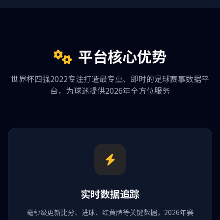
平台核心优势
世界杯四强2022专注打造最专业、即时的足球赛事数据平
台，为球迷提供2026年全方位服务
实时数据追踪
毫秒级更新比分、进球、红黄牌等关键数据，2026年赛