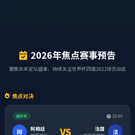
2026年焦点赛事预告
聚焦未来足坛盛事，持续关注世界杯四强2022球员动态
焦点对决
20:00
进行中
阿根廷
VS
法国
阿
法