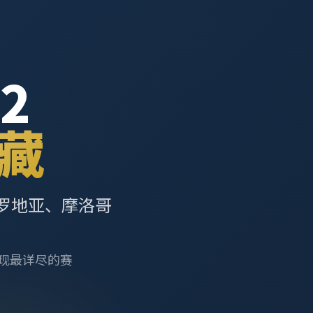
2
藏
罗地亚、摩洛哥
呈现最详尽的赛