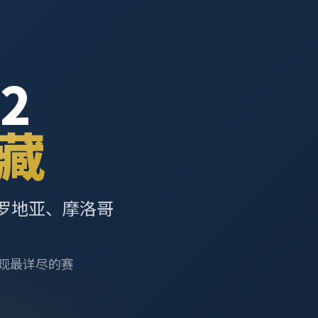
2
藏
罗地亚、摩洛哥
呈现最详尽的赛