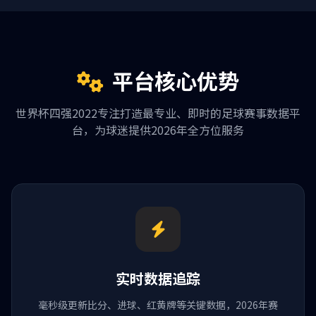
平台核心优势
世界杯四强2022专注打造最专业、即时的足球赛事数据平
台，为球迷提供2026年全方位服务
实时数据追踪
毫秒级更新比分、进球、红黄牌等关键数据，2026年赛