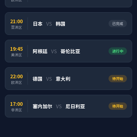
21:00
日本
VS
韩国
已完成
亚洲区
19:45
阿根廷
VS
哥伦比亚
进行中
美洲区
22:00
德国
VS
意大利
待开始
欧洲区
17:00
塞内加尔
VS
尼日利亚
待开始
非洲区