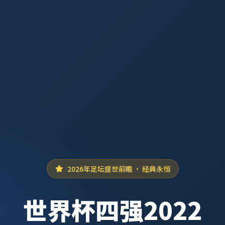
2026年足坛盛世前瞻 · 经典永恒
世界杯四强2022