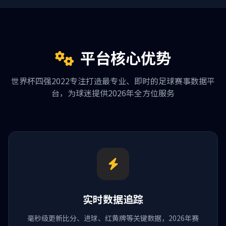
平台核心优势
世界杯四强2022专注打造最专业、即时的足球赛事数据平
台，为球迷提供2026年全方位服务
实时数据追踪
毫秒级更新比分、进球、红黄牌等关键数据，2026年赛