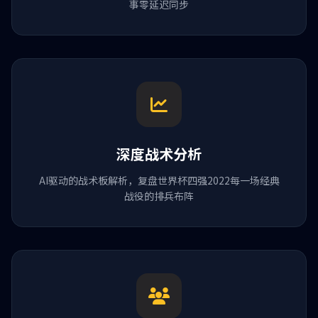
事零延迟同步
深度战术分析
AI驱动的战术板解析，复盘世界杯四强2022每一场经典
战役的排兵布阵