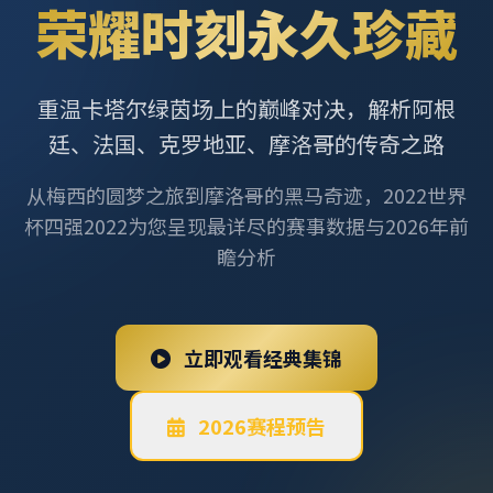
荣耀时刻永久珍藏
重温卡塔尔绿茵场上的巅峰对决，解析阿根
廷、法国、克罗地亚、摩洛哥的传奇之路
从梅西的圆梦之旅到摩洛哥的黑马奇迹，2022世界
杯四强2022为您呈现最详尽的赛事数据与2026年前
瞻分析
立即观看经典集锦
2026赛程预告