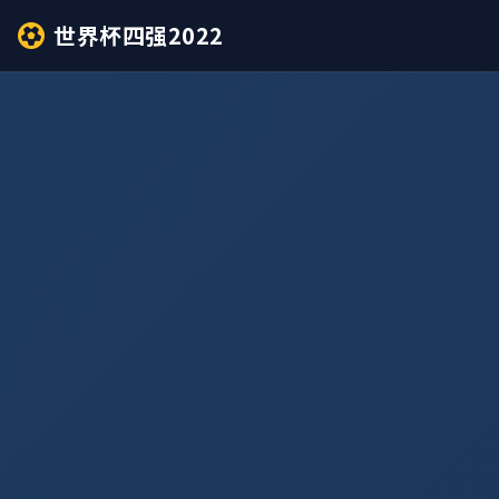
世界杯四强2022