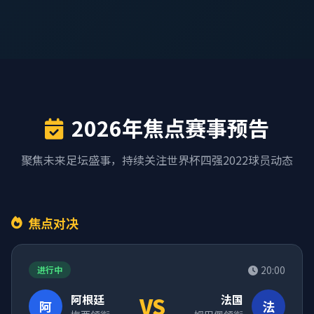
2026年焦点赛事预告
聚焦未来足坛盛事，持续关注世界杯四强2022球员动态
焦点对决
20:00
进行中
阿根廷
VS
法国
阿
法