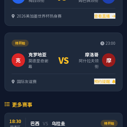
梅西领衔
姆巴佩领衔
2026美加墨世界杯热身赛
查看直播
23:00
待开始
克罗地亚
摩洛哥
VS
克
摩
莫德里奇谢
阿什拉夫领
幕
衔
国际友谊赛
预约提醒
更多赛事
18:30
巴西
VS
乌拉圭
待开始
欧洲区