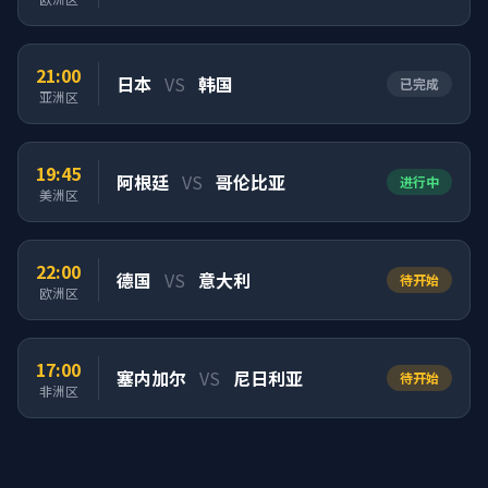
21:00
日本
VS
韩国
已完成
亚洲区
19:45
阿根廷
VS
哥伦比亚
进行中
美洲区
22:00
德国
VS
意大利
待开始
欧洲区
17:00
塞内加尔
VS
尼日利亚
待开始
非洲区