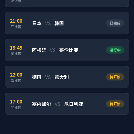
21:00
日本
VS
韩国
已完成
亚洲区
19:45
阿根廷
VS
哥伦比亚
进行中
美洲区
22:00
德国
VS
意大利
待开始
欧洲区
17:00
塞内加尔
VS
尼日利亚
待开始
非洲区