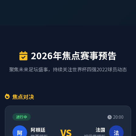
2026年焦点赛事预告
聚焦未来足坛盛事，持续关注世界杯四强2022球员动态
焦点对决
20:00
进行中
阿根廷
VS
法国
阿
法