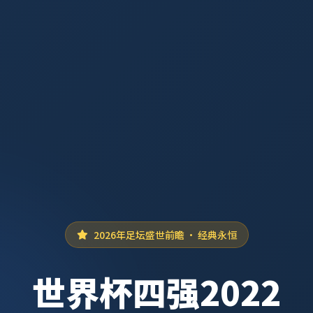
2026年足坛盛世前瞻 · 经典永恒
世界杯四强2022