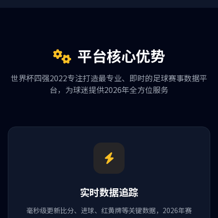
平台核心优势
世界杯四强2022专注打造最专业、即时的足球赛事数据平
台，为球迷提供2026年全方位服务
实时数据追踪
毫秒级更新比分、进球、红黄牌等关键数据，2026年赛