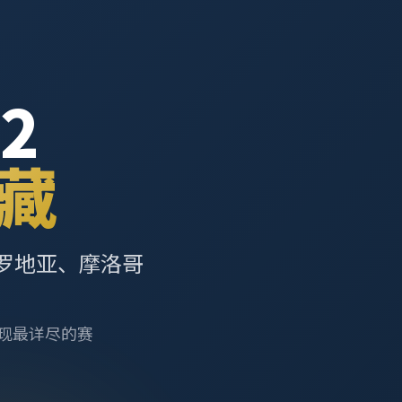
2
藏
罗地亚、摩洛哥
呈现最详尽的赛