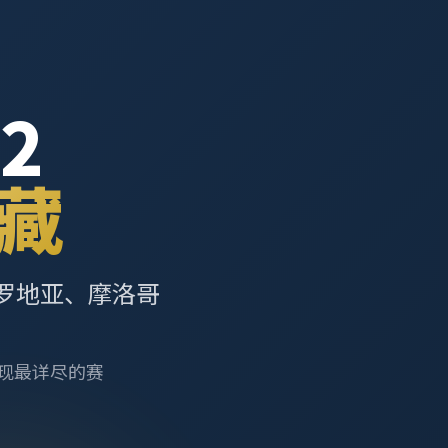
2
藏
罗地亚、摩洛哥
呈现最详尽的赛