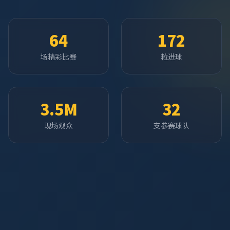
64
172
场精彩比赛
粒进球
3.5M
32
现场观众
支参赛球队