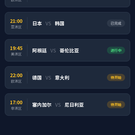
21:00
日本
VS
韩国
已完成
亚洲区
19:45
阿根廷
VS
哥伦比亚
进行中
美洲区
22:00
德国
VS
意大利
待开始
欧洲区
17:00
塞内加尔
VS
尼日利亚
待开始
非洲区