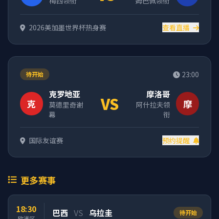
梅西领衔
姆巴佩领衔
2026美加墨世界杯热身赛
查看直播
23:00
待开始
克罗地亚
摩洛哥
VS
克
摩
莫德里奇谢
阿什拉夫领
幕
衔
国际友谊赛
预约提醒
更多赛事
18:30
巴西
VS
乌拉圭
待开始
欧洲区