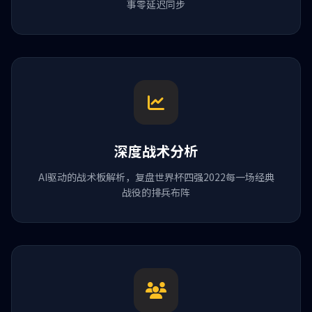
事零延迟同步
深度战术分析
AI驱动的战术板解析，复盘世界杯四强2022每一场经典
战役的排兵布阵