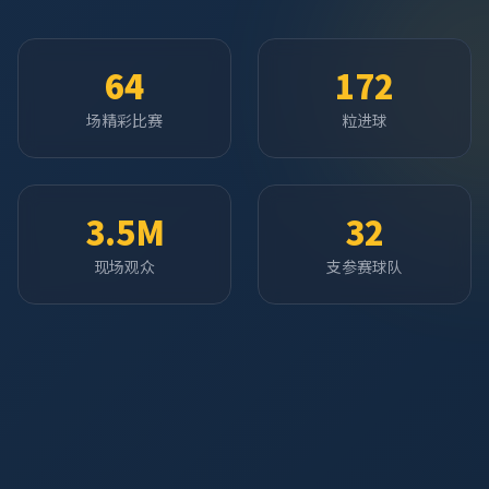
64
172
场精彩比赛
粒进球
3.5M
32
现场观众
支参赛球队