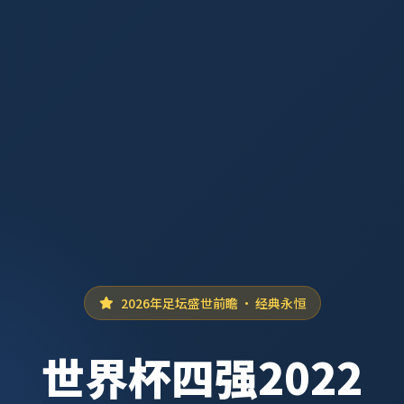
2026年足坛盛世前瞻 · 经典永恒
世界杯四强2022