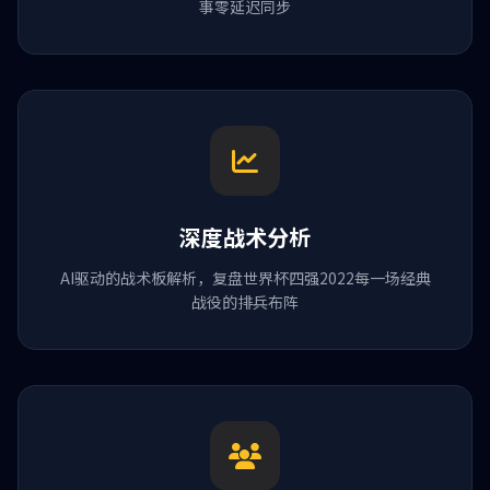
事零延迟同步
深度战术分析
AI驱动的战术板解析，复盘世界杯四强2022每一场经典
战役的排兵布阵