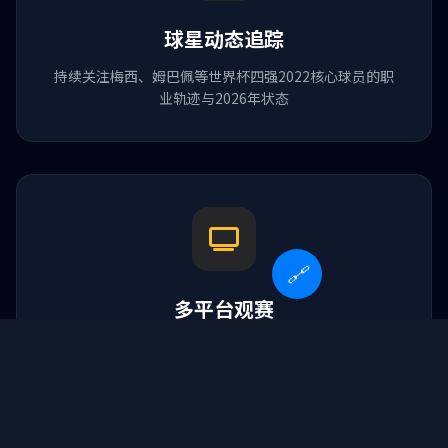
球星动态追踪
持续关注梅西、姆巴佩等世界杯四强2022核心球员的职
业轨迹与2026年状态
🔗
球队简历
多平台观赛
马刺 vs 骑士
著名篮球队
支持手机、平板、电脑多端同步，2026年美加墨世界杯
全程高清直播
天津足球队
中国女子垒球队
乌迪内斯vs国际米兰